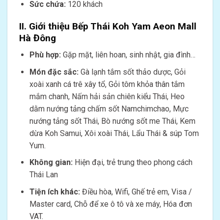
Sức chứa:
120 khách
II. Giới thiệu Bếp Thái Koh Yam Aeon Mall
Hà Đông
Phù hợp:
Gặp mặt, liên hoan, sinh nhật, gia đình…
Món đặc sắc:
Gà lạnh tắm sốt thảo dược, Gỏi
xoài xanh cá trê xây tổ, Gỏi tôm khỏa thân tắm
mắm chanh, Nấm hải sản chiên kiểu Thái, Heo
dằm nướng tảng chấm sốt Namchimchao, Mực
nướng tảng sốt Thái, Bò nướng sốt me Thái, Kem
dừa Koh Samui, Xôi xoài Thái, Lẩu Thái & súp Tom
Yum.
Không gian:
Hiện đại, trẻ trung theo phong cách
Thái Lan
Tiện ích khác:
Điều hòa, Wifi, Ghế trẻ em, Visa /
Master card, Chỗ để xe ô tô và xe máy, Hóa đơn
VAT.