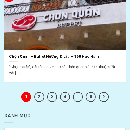
Chọn Quán – Buffet Nướng & Lẩu – 168 Hào Nam
“Chọn Quán”, cái tên có vẻ như rất thân quen và thân thuộc đối
với [...]
1
2
3
4
…
8
DANH MỤC