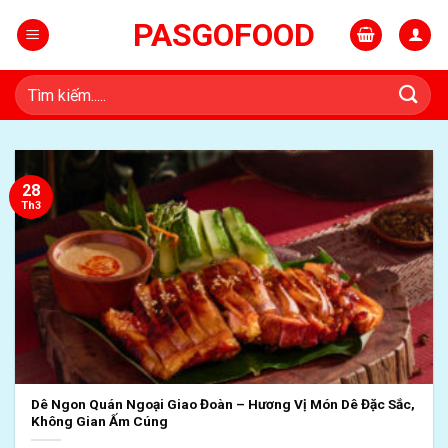
Skip
PASGOFOOD
to
content
Tìm
kiếm:
28
Th3
Dê Ngon Quán Ngoại Giao Đoàn – Hương Vị Món Dê Đặc Sắc,
Không Gian Ấm Cúng