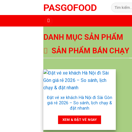
Skip
PASGOFOOD
Tìm
to
kiếm:
content
DANH MỤC SẢN PHẨM
SẢN PHẨM BÁN CHẠY
Đặt vé xe khách Hà Nội đi Sài Gòn
giá rẻ 2026 – So sánh, lịch chạy &
đặt nhanh
XEM & ĐẶT VÉ NGAY