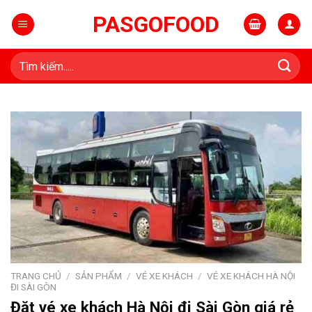
Skip
PASGOFOOD
to
content
Tìm
kiếm:
TRANG CHỦ
/
SẢN PHẨM
/
VÉ XE KHÁCH
/
VÉ XE KHÁCH HÀ NỘI
ĐI SÀI GÒN
Đặt vé xe khách Hà Nội đi Sài Gòn giá rẻ