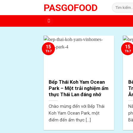
Skip
PASGOFOOD
Tìm
to
kiếm:
content
15
15
Th7
Th7
Bếp Thái Koh Yam Ocean
B
Park – Một trải nghiệm ẩm
Tr
thực Thái Lan đáng nhớ
Ăn
Chào mừng đến với Bếp Thái
Nằ
Koh Yam Ocean Park, một
ph
điểm đến ẩm thực [...]
Bà