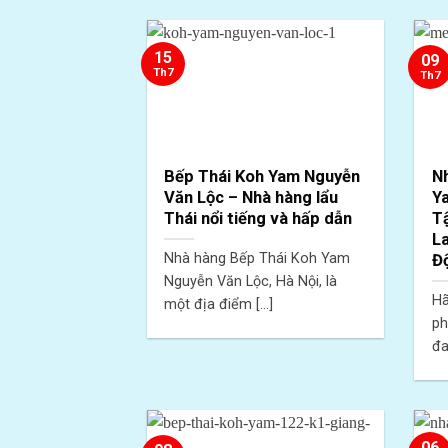
15
09
Th7
Th7
Bếp Thái Koh Yam Nguyễn
N
Văn Lộc – Nhà hàng lẩu
Y
Thái nổi tiếng và hấp dẫn
T
L
Nhà hàng Bếp Thái Koh Yam
Đ
Nguyễn Văn Lộc, Hà Nội, là
H
một địa điểm [...]
ph
đa
06