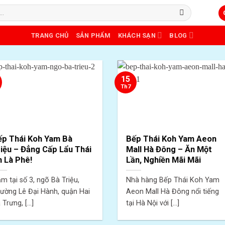
TRANG CHỦ
SẢN PHẨM
KHÁCH SẠN
BLOG
15
Th7
ếp Thái Koh Yam Bà
Bếp Thái Koh Yam Aeon
iệu – Đẳng Cấp Lẩu Thái
Mall Hà Đông – Ăn Một
 Là Phê!
Lần, Nghiền Mãi Mãi
m tại số 3, ngõ Bà Triệu,
Nhà hàng Bếp Thái Koh Yam
ường Lê Đại Hành, quận Hai
Aeon Mall Hà Đông nổi tiếng
 Trưng, [...]
tại Hà Nội với [...]