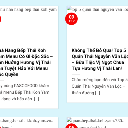
09
Th7
hà Hàng Bếp Thái Koh
Không Thể Bỏ Qua! Top 5
am Menu Có Gì Đặc Sắc –
Quán Thái Nguyễn Văn Lộ
ận Hưởng Hương Vị Thái
– Bữa Tiệc Vị Ngọt Chua
an Tuyệt Hảo Với Menu
Tựa Hương Vị Thái Lan!
ộc Quyền
Chào mừng bạn đến với Top 5
ãy cùng PASGOFOOD khám
Quán Thái Nguyễn Văn Lộc –
á menu Bếp Thái Koh Yam
thiên đường [...]
 dạng và hấp dẫn. [...]
06