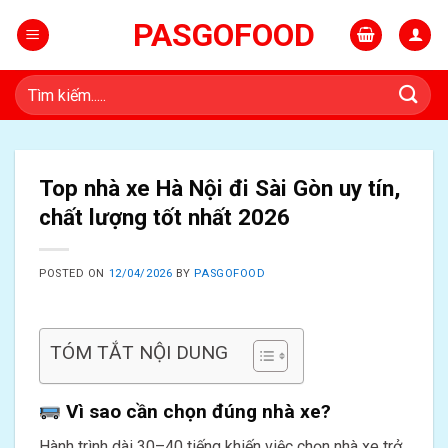
Skip
PASGOFOOD
to
content
Tìm
kiếm:
Top nhà xe Hà Nội đi Sài Gòn uy tín,
chất lượng tốt nhất 2026
POSTED ON
12/04/2026
BY
PASGOFOOD
TÓM TẮT NỘI DUNG
Vì sao cần chọn đúng nhà xe?
Hành trình dài 30–40 tiếng khiến việc chọn nhà xe trở