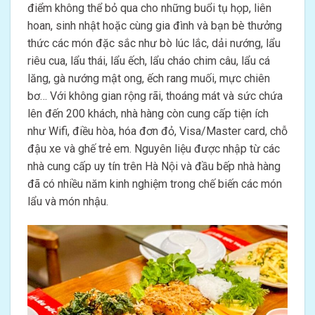
điểm không thể bỏ qua cho những buổi tụ họp, liên
hoan, sinh nhật hoặc cùng gia đình và bạn bè thưởng
thức các món đặc sắc như bò lúc lắc, dải nướng, lẩu
riêu cua, lẩu thái, lẩu ếch, lẩu cháo chim câu, lẩu cá
lăng, gà nướng mật ong, ếch rang muối, mực chiên
bơ… Với không gian rộng rãi, thoáng mát và sức chứa
lên đến 200 khách, nhà hàng còn cung cấp tiện ích
như Wifi, điều hòa, hóa đơn đỏ, Visa/Master card, chỗ
đậu xe và ghế trẻ em. Nguyên liệu được nhập từ các
nhà cung cấp uy tín trên Hà Nội và đầu bếp nhà hàng
đã có nhiều năm kinh nghiệm trong chế biến các món
lẩu và món nhậu.