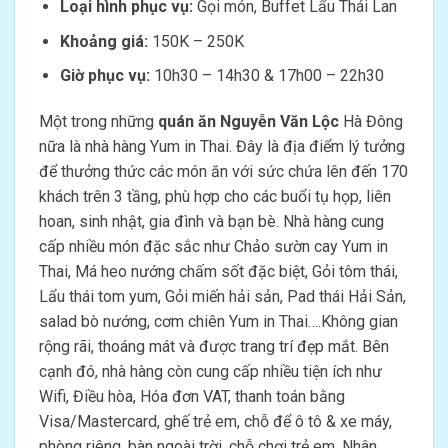
Loại hình phục vụ:
Gọi món, Buffet Lẩu Thái Lan
Khoảng giá:
150K – 250K
Giờ phục vụ:
10h30 – 14h30 & 17h00 – 22h30
Một trong những
quán ăn Nguyễn Văn Lộc
Hà Đông
nữa là nhà hàng Yum in Thai. Đây là địa điểm lý tưởng
để thưởng thức các món ăn với sức chứa lên đến 170
khách trên 3 tầng, phù hợp cho các buổi tụ họp, liên
hoan, sinh nhật, gia đình và bạn bè. Nhà hàng cung
cấp nhiều món đặc sắc như Chảo sườn cay Yum in
Thai, Má heo nướng chấm sốt đặc biệt, Gỏi tôm thái,
Lẩu thái tom yum, Gỏi miến hải sản, Pad thái Hải Sản,
salad bò nướng, cơm chiên Yum in Thai….Không gian
rộng rãi, thoáng mát và được trang trí đẹp mắt. Bên
cạnh đó, nhà hàng còn cung cấp nhiều tiện ích như
Wifi, Điều hòa, Hóa đơn VAT, thanh toán bằng
Visa/Mastercard, ghế trẻ em, chỗ để ô tô & xe máy,
phòng riêng, bàn ngoài trời, chỗ chơi trẻ em. Nhân