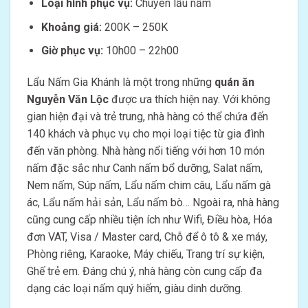
Loại hình phục vụ:
Chuyên lẩu nấm
Khoảng giá:
200K – 250K
Giờ phục vụ:
10h00 – 22h00
Lẩu Nấm Gia Khánh là một trong những
quán ăn
Nguyễn Văn Lộc
được ưa thích hiện nay. Với không
gian hiện đại và trẻ trung, nhà hàng có thể chứa đến
140 khách và phục vụ cho mọi loại tiệc từ gia đình
đến văn phòng. Nhà hàng nổi tiếng với hơn 10 món
nấm đặc sắc như Canh nấm bổ dưỡng, Salat nấm,
Nem nấm, Súp nấm, Lẩu nấm chim câu, Lẩu nấm gà
ác, Lẩu nấm hải sản, Lẩu nấm bò… Ngoài ra, nhà hàng
cũng cung cấp nhiều tiện ích như Wifi, Điều hòa, Hóa
đơn VAT, Visa / Master card, Chỗ để ô tô & xe máy,
Phòng riêng, Karaoke, Máy chiếu, Trang trí sự kiện,
Ghế trẻ em. Đáng chú ý, nhà hàng còn cung cấp đa
dạng các loại nấm quý hiếm, giàu dinh dưỡng.