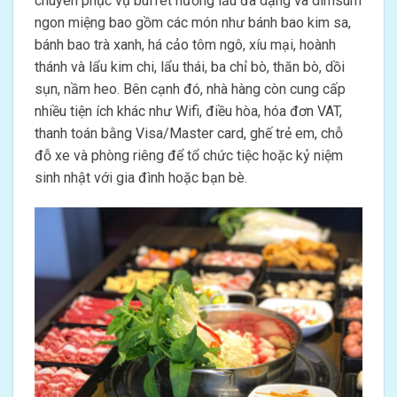
chuyên phục vụ buffet nướng lẩu đa dạng và dimsum
ngon miệng bao gồm các món như bánh bao kim sa,
bánh bao trà xanh, há cảo tôm ngô, xíu mại, hoành
thánh và lẩu kim chi, lẩu thái, ba chỉ bò, thăn bò, dồi
sụn, nầm heo. Bên cạnh đó, nhà hàng còn cung cấp
nhiều tiện ích khác như Wifi, điều hòa, hóa đơn VAT,
thanh toán bằng Visa/Master card, ghế trẻ em, chỗ
đỗ xe và phòng riêng để tổ chức tiệc hoặc kỷ niệm
sinh nhật với gia đình hoặc bạn bè.