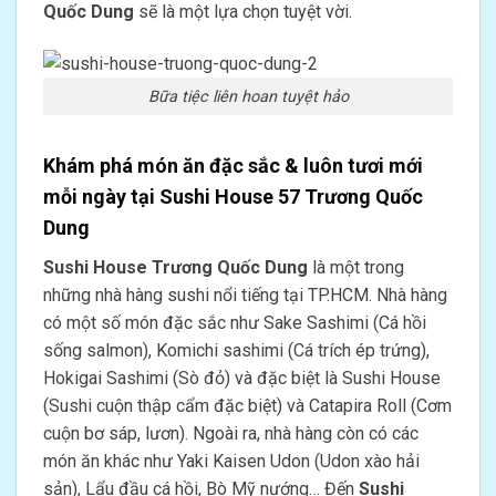
Quốc Dung
sẽ là một lựa chọn tuyệt vời.
Bữa tiệc liên hoan tuyệt hảo
Khám phá món ăn đặc sắc & luôn tươi mới
mỗi ngày tại Sushi House 57 Trương Quốc
Dung
Sushi House Trương Quốc Dung
là một trong
những nhà hàng sushi nổi tiếng tại TP.HCM. Nhà hàng
có một số món đặc sắc như Sake Sashimi (Cá hồi
sống salmon), Komichi sashimi (Cá trích ép trứng),
Hokigai Sashimi (Sò đỏ) và đặc biệt là Sushi House
(Sushi cuộn thập cẩm đặc biệt) và Catapira Roll (Cơm
cuộn bơ sáp, lươn). Ngoài ra, nhà hàng còn có các
món ăn khác như Yaki Kaisen Udon (Udon xào hải
sản), Lẩu đầu cá hồi, Bò Mỹ nướng… Đến
Sushi