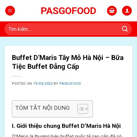
Skip
PASGOFOOD
to
content
Tìm
kiếm:
Buffet D’Maris Tây Mỗ Hà Nội – Bữa
Tiệc Buffet Đẳng Cấp
POSTED ON
19/03/2023
BY
PASGOFOOD
TÓM TẮT NỘI DUNG
I. Giới thiệu chung Buffet D’Maris Hà Nội
D’Maris là thương hiệu buffet quốc tế cao cấp đã có