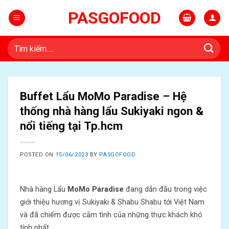
Skip
PASGOFOOD
to
content
Tìm
kiếm:
Buffet Lẩu MoMo Paradise – Hệ
thống nhà hàng lẩu Sukiyaki ngon &
nổi tiếng tại Tp.hcm
POSTED ON
15/06/2023
BY
PASGOFOOD
Nhà hàng Lẩu
MoMo Paradise
đang dẫn đầu trong việc
giới thiệu hương vị Sukiyaki & Shabu Shabu tới Việt Nam
và đã chiếm được cảm tình của những thực khách khó
tính nhất.