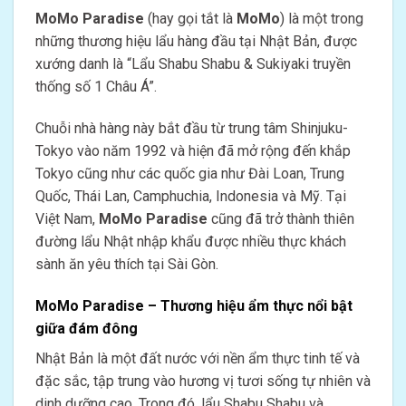
MoMo Paradise
(hay gọi tắt là
MoMo
) là một trong
những thương hiệu lẩu hàng đầu tại Nhật Bản, được
xướng danh là “Lẩu Shabu Shabu & Sukiyaki truyền
thống số 1 Châu Á”.
Chuỗi nhà hàng này bắt đầu từ trung tâm Shinjuku-
Tokyo vào năm 1992 và hiện đã mở rộng đến khắp
Tokyo cũng như các quốc gia như Đài Loan, Trung
Quốc, Thái Lan, Camphuchia, Indonesia và Mỹ. Tại
Việt Nam,
MoMo Paradise
cũng đã trở thành thiên
đường lẩu Nhật nhập khẩu được nhiều thực khách
sành ăn yêu thích tại Sài Gòn.
MoMo Paradise – Thương hiệu ẩm thực nổi bật
giữa đám đông
Nhật Bản là một đất nước với nền ẩm thực tinh tế và
đặc sắc, tập trung vào hương vị tươi sống tự nhiên và
dinh dưỡng cao. Trong đó, lẩu Shabu Shabu và