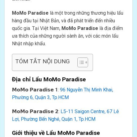
MoMo Paradise
là một trong những thương hiệu lẩu
hàng đầu tại Nhật Bản, và đã phát triển đến nhiều
quốc gia. Tại Việt Nam,
MoMo Paradise
là địa điểm
ưa thích của những người sành ăn, với các món lẩu
Nhật nhập khẩu.
TÓM TẮT NỘI DUNG
Địa chỉ Lẩu MoMo Paradise
𝗠𝗼𝗠𝗼 𝗣𝗮𝗿𝗮𝗱𝗶𝘀𝗲 1
:
96 Nguyễn Thị Minh Khai,
Phường 6, Quận 3, Tp.HCM
𝗠𝗼𝗠𝗼 𝗣𝗮𝗿𝗮𝗱𝗶𝘀𝗲 𝟮
:
L5-11 Saigon Centre, 67 Lê
Lợi, Phường Bến Nghé, Quận 1, Tp.HCM
Giới thiệu về Lẩu MoMo Paradise