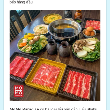
bếp hàng đầu.
MoMo Paradise
có ba loại lẩu hấp dẫn. Lẩu Shabu