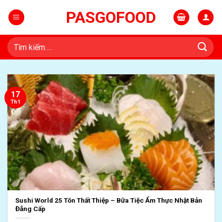
Skip
PASGOFOOD
to
content
Tìm
kiếm:
17
Th1
Sushi World 25 Tôn Thất Thiệp – Bữa Tiệc Ẩm Thực Nhật Bản
Đẳng Cấp