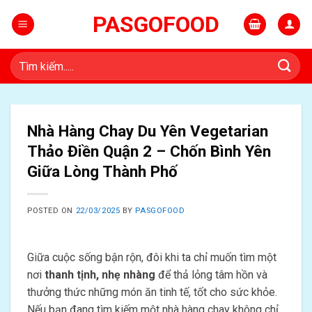
Skip
PASGOFOOD
to
content
Tìm
kiếm:
Nhà Hàng Chay Du Yên Vegetarian
Thảo Điền Quận 2 – Chốn Bình Yên
Giữa Lòng Thành Phố
POSTED ON
22/03/2025
BY
PASGOFOOD
Giữa cuộc sống bận rộn, đôi khi ta chỉ muốn tìm một
nơi
thanh tịnh, nhẹ nhàng
để thả lỏng tâm hồn và
thưởng thức những món ăn tinh tế, tốt cho sức khỏe.
Nếu bạn đang tìm kiếm một nhà hàng chay không chỉ