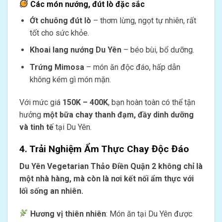
Các món nướng, đút lò đặc sắc
Ớt chuông đút lò
– thơm lừng, ngọt tự nhiên, rất
tốt cho sức khỏe.
Khoai lang nướng Du Yên
– béo bùi, bổ dưỡng.
Trứng Mimosa
– món ăn độc đáo, hấp dẫn
không kém gì món mặn.
Với mức giá
150K – 400K
, bạn hoàn toàn có thể tận
hưởng
một bữa chay thanh đạm, đầy dinh dưỡng
và tinh tế
tại Du Yên.
4. Trải Nghiệm Ẩm Thực Chay Độc Đáo
Du Yên Vegetarian Thảo Điền Quận 2 không chỉ là
một nhà hàng, mà còn là nơi kết nối ẩm thực với
lối sống an nhiên.
Hương vị thiên nhiên
: Món ăn tại Du Yên được