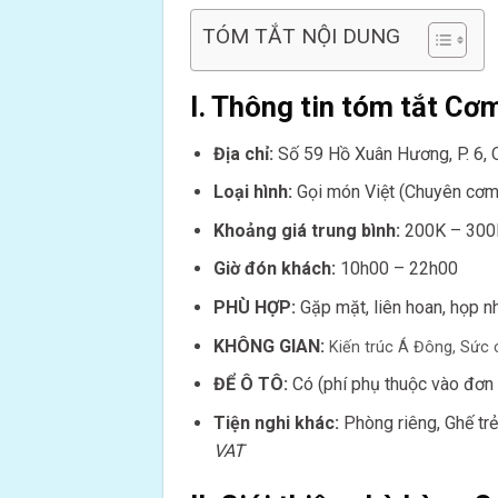
TÓM TẮT NỘI DUNG
I. Thông tin tóm tắt C
Địa chỉ:
Số 59 Hồ Xuân Hương, P. 6, Q
Loại hình:
Gọi món Việt (Chuyên cơm
Khoảng giá trung bình:
200K – 300
Giờ đón khách:
10h00 – 22h00
PHÙ HỢP:
Gặp mặt, liên hoan, họp nh
KHÔNG GIAN:
Kiến trúc Á Đông,
Sức 
ĐỂ Ô TÔ:
Có (phí phụ thuộc vào đơn v
Tiện nghi khác:
Phòng riêng, Ghế tr
VAT