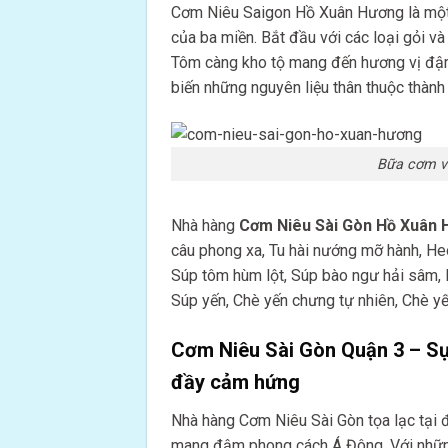
Cơm Niêu Saigon Hồ Xuân Hương là một n
của ba miền. Bắt đầu với các loại gỏi v
Tôm càng kho tộ mang đến hương vị đậm
biến những nguyên liệu thân thuộc thàn
Bữa cơm v
Nhà hàng
Cơm Niêu Sài Gòn Hồ Xuân
câu phong xa, Tu hài nướng mỡ hành, H
Súp tôm hùm lột, Súp bào ngư hải sâm
Súp yến, Chè yến chưng tự nhiên, Chè yế
Cơm Niêu Sài Gòn Quận 3 – Sự
đầy cảm hứng
Nhà hàng Cơm Niêu Sài Gòn tọa lạc tại địa
mang đậm phong cách Á Đông. Với những