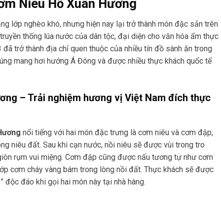
 Cơm Niêu Hồ Xuân Hương
ng lớp nghèo khó, nhưng hiện nay lại trở thành món đặc sản trên
ới truyền thống lúa nước của dân tộc, đại diện cho văn hóa ẩm thực
đã trở thành địa chỉ quen thuộc của nhiều tín đồ sành ăn trong
cúng mang hơi hướng Á Đông và được nhiều thực khách quốc tế
ng – Trải nghiệm hương vị Việt Nam đích thực
 Hương
nổi tiếng với hai món đặc trưng là cơm niêu và cơm đập,
g niêu đất. Sau khi cạn nước, nồi niêu sẽ được vùi trong tro
 giòn rụm vui miệng. Cơm đập cũng được nấu tương tự như cơm
 lớp cơm cháy vàng bám trong lòng nồi đất. Thực khách sẽ được
 độc đáo khi gọi hai món này tại nhà hàng.