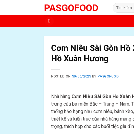
Skip
PASGOFOOD
Tìm
to
kiếm:
content
Cơm Niêu Sài Gòn Hồ
Hồ Xuân Hương
POSTED ON
30/06/2023
BY
PASGOFOOD
Nhà hàng
Cơm Niêu Sài Gòn Hồ Xuân
trưng của ba miền Bắc – Trung – Nam. T
thống hảo hạng như cơm niêu, bánh xèo, 
thiết kế và kiến trúc của nhà hàng man
trọng, thích hợp cho các buổi tiệc gia đ