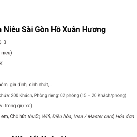
ơm Niêu Sài Gòn Hồ Xuân Hương
. 3
 niêu)
K
óm, gia đình, sinh nhật,…
chứa: 200 Khách,
Phòng riêng: 02 phòng (15 – 20 Khách/phòng)
ị trông giữ xe)
ẻ em, Chỗ hút
thuốc, Wifi, Điều hòa, Visa / Master card, Hóa đơn