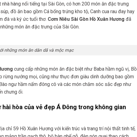
hà hàng nổi tiếng tại Sài Gòn, có hơn 200 món ăn đặc trưng
à súp, đồ ăn bao gồm Cá bống trứng kho tộ, Canh cua rau đay hay
 đà và ký ức tuổi thơ.
Cơm Niêu Sài Gòn Hồ Xuân Hương
đã
h những món ăn đặc trưng của Sài Gòn.
ới những món ăn dân dã và mộc mạc
 Hương
cung cấp những món ăn đặc biệt như Baba hầm ngũ vị, Bồ
eo rừng nướng mọi, cũng như thực đơn giàu dinh dưỡng bao gồm
, Bào ngư hầm nấm đông cô và các món chăm sóc sắc đẹp như
n chưng ổi.
 hài hòa của vẻ đẹp Á Đông trong không gian
 chỉ 59 Hồ Xuân Hương với kiến trúc và trang trí nội thất tinh tế,
 mảng trần gạch thô, bộ bàn ghế gỗ, đèn nón quai thao cách