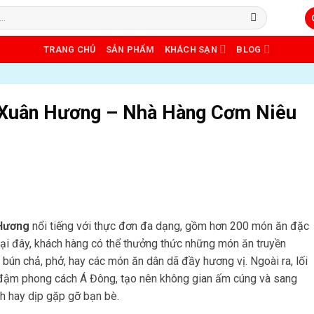
TRANG CHỦ
SẢN PHẨM
KHÁCH SẠN
BLOG
 Xuân Hương – Nhà Hàng Cơm Niêu
 Hương
nổi tiếng với thực đơn đa dạng, gồm hơn 200 món ăn đặc
ại đây, khách hàng có thể thưởng thức những món ăn truyền
bún chả, phở, hay các món ăn dân dã đầy hương vị. Ngoài ra, lối
g đậm phong cách Á Đông, tạo nên không gian ấm cúng và sang
ình hay dịp gặp gỡ bạn bè.