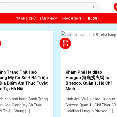
TRANG CHỦ
SẢN PHẨM
KHÁCH SẠN
BLOG
09
Th7
ánh Tráng Thịt Heo
Khám Phá Haidilao
ang Mỹ Cơ Sở 4 Bà Triệu
Huoguo 海底捞火锅 tại
 Địa Điểm Ẩm Thực Tuyệt
Bitexco, Quận 1, Hồ Chí
i Tại Hà Nội
Minh
nh ảnh nhà hàng Bánh Tráng
Hình ảnh Về Haidilao Huoguo
ịt Heo Giang Mỹ Bà Triệu
Bitexco Quận 1 Giới Thiệu Về
ới Thiệu Chung [...]
Haidilao Huoguo Bitexco [...]