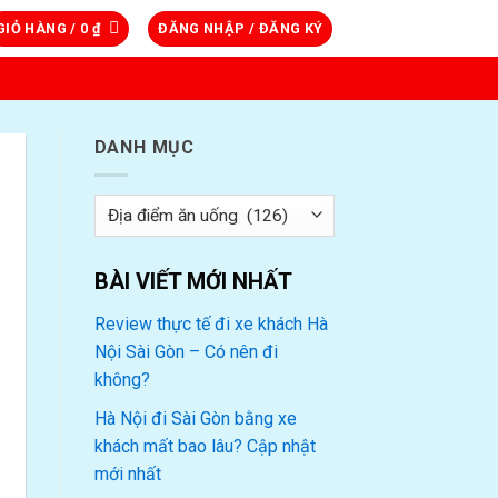
GIỎ HÀNG /
0
₫
ĐĂNG NHẬP / ĐĂNG KÝ
DANH MỤC
Danh
mục
BÀI VIẾT MỚI NHẤT
Review thực tế đi xe khách Hà
Nội Sài Gòn – Có nên đi
không?
Hà Nội đi Sài Gòn bằng xe
khách mất bao lâu? Cập nhật
mới nhất