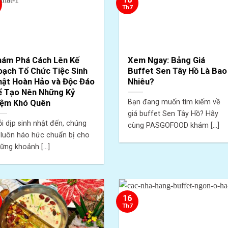
Th7
hám Phá Cách Lên Kế
Xem Ngay: Bảng Giá
oạch Tổ Chức Tiệc Sinh
Buffet Sen Tây Hồ Là Bao
hật Hoàn Hảo và Độc Đáo
Nhiêu?
ể Tạo Nên Những Kỷ
Bạn đang muốn tìm kiếm về
iệm Khó Quên
giá buffet Sen Tây Hồ? Hãy
i dịp sinh nhật đến, chúng
cùng PASGOFOOD khám [...]
 luôn háo hức chuẩn bị cho
ững khoảnh [...]
16
Th7