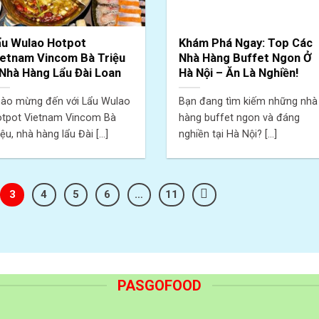
ẩu Wulao Hotpot
Khám Phá Ngay: Top Các
ietnam Vincom Bà Triệu
Nhà Hàng Buffet Ngon Ở
Nhà Hàng Lẩu Đài Loan
Hà Nội – Ăn Là Nghiền!
ào mừng đến với Lẩu Wulao
Bạn đang tìm kiếm những nhà
tpot Vietnam Vincom Bà
hàng buffet ngon và đáng
iệu, nhà hàng lẩu Đài [...]
nghiền tại Hà Nội? [...]
3
4
5
6
…
11
PASGOFOOD