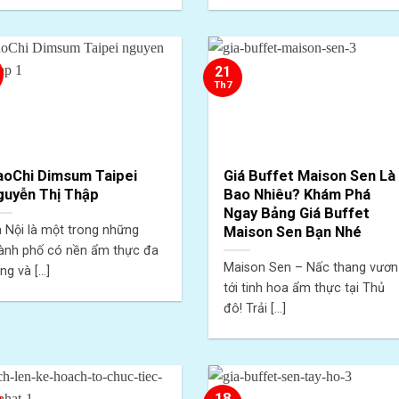
21
Th7
aoChi Dimsum Taipei
Giá Buffet Maison Sen Là
guyễn Thị Thập
Bao Nhiêu? Khám Phá
Ngay Bảng Giá Buffet
 Nội là một trong những
Maison Sen Bạn Nhé
ành phố có nền ẩm thực đa
Maison Sen – Nấc thang vươn
ng và [...]
tới tinh hoa ẩm thực tại Thủ
đô! Trải [...]
18