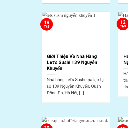
12
19
Th9
Th5
Giới Thiệu Về Nhà Hàng
H
Let’s Sushi 139 Nguyễn
N
Khuyến
Hà
Nhà hàng Let’s Sushi tọa lạc tại
th
số 139 Nguyễn Khuyến, Quận
dạ
Đống Đa, Hà Nội, [...]
20