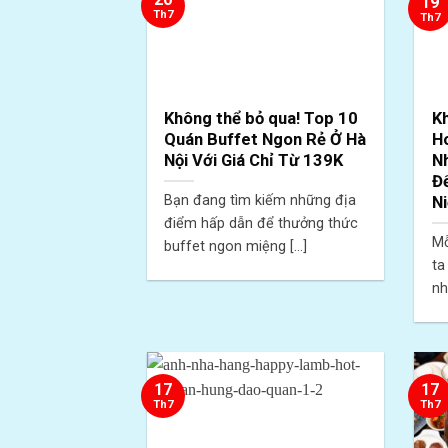
19
Th7
Th7
Không thể bỏ qua! Top 10
K
Quán Buffet Ngon Rẻ Ở Hà
H
Nội Với Giá Chỉ Từ 139K
N
Đ
Bạn đang tìm kiếm những địa
N
điểm hấp dẫn để thưởng thức
Mỗ
buffet ngon miệng [...]
ta
nh
17
17
Th7
Th7