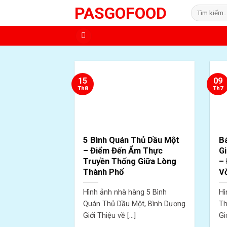
Skip
PASGOFOOD
Tìm
to
kiếm:
content
15
09
Th8
Th7
5 Bình Quán Thủ Dầu Một
B
– Điểm Đến Ẩm Thực
Gi
Truyền Thống Giữa Lòng
–
Thành Phố
Vờ
Hình ảnh nhà hàng 5 Bình
Hì
Quán Thủ Dầu Một, Bình Dương
Th
Giới Thiệu về [...]
Gi