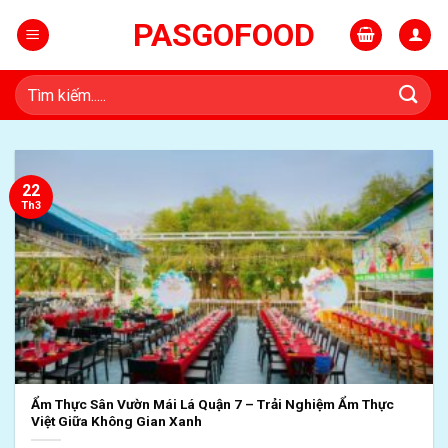
Skip
PASGOFOOD
to
content
Tìm
kiếm:
22
Th3
Ẩm Thực Sân Vườn Mái Lá Quận 7 – Trải Nghiệm Ẩm Thực
Việt Giữa Không Gian Xanh