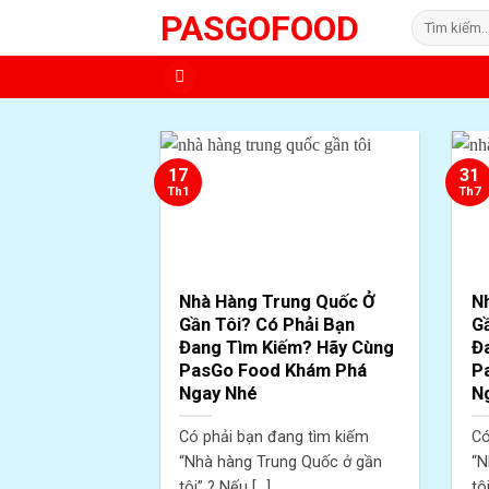
Skip
PASGOFOOD
Tìm
to
kiếm:
content
17
31
Th1
Th7
Nhà Hàng Trung Quốc Ở
N
Gần Tôi? Có Phải Bạn
Gầ
Đang Tìm Kiếm? Hãy Cùng
Đ
PasGo Food Khám Phá
P
Ngay Nhé
N
Có phải bạn đang tìm kiếm
Có
“Nhà hàng Trung Quốc ở gần
“N
tôi” ? Nếu [...]
tôi