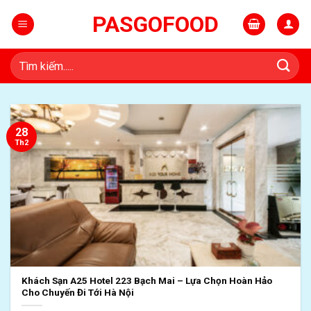
Skip
PASGOFOOD
to
content
Tìm
kiếm:
28
Th2
Khách Sạn A25 Hotel 223 Bạch Mai – Lựa Chọn Hoàn Hảo
Cho Chuyến Đi Tới Hà Nội