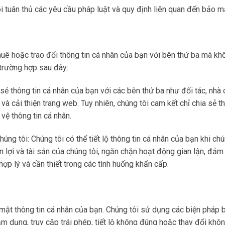
ôi tuân thủ các yêu cầu pháp luật và quy định liên quan đến bảo mậ
huê hoặc trao đổi thông tin cá nhân của bạn với bên thứ ba mà khô
trường hợp sau đây:
a sẻ thông tin cá nhân của bạn với các bên thứ ba như đối tác, nh
 và cải thiện trang web. Tuy nhiên, chúng tôi cam kết chỉ chia sẻ 
vệ thông tin cá nhân.
ng tôi: Chúng tôi có thể tiết lộ thông tin cá nhân của bạn khi chúng
n lợi và tài sản của chúng tôi, ngăn chặn hoạt động gian lận, đả
à hợp lý và cần thiết trong các tình huống khẩn cấp.
ật thông tin cá nhân của bạn. Chúng tôi sử dụng các biện pháp bả
ạm dụng, truy cập trái phép, tiết lộ không đúng hoặc thay đổi kh