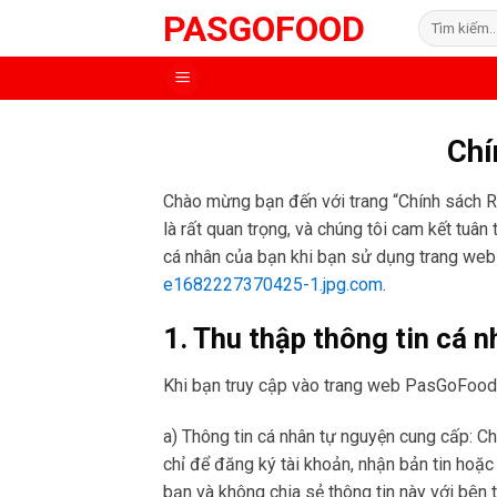
Skip
PASGOFOOD
Tìm
to
kiếm:
content
Chí
Chào mừng bạn đến với trang “Chính sách R
là rất quan trọng, và chúng tôi cam kết tuân
cá nhân của bạn khi bạn sử dụng trang we
e1682227370425-1.jpg.com
.
1. Thu thập thông tin cá 
Khi bạn truy cập vào trang web PasGoFood và
a) Thông tin cá nhân tự nguyện cung cấp: Chú
chỉ để đăng ký tài khoản, nhận bản tin hoặc
bạn và không chia sẻ thông tin này với bên