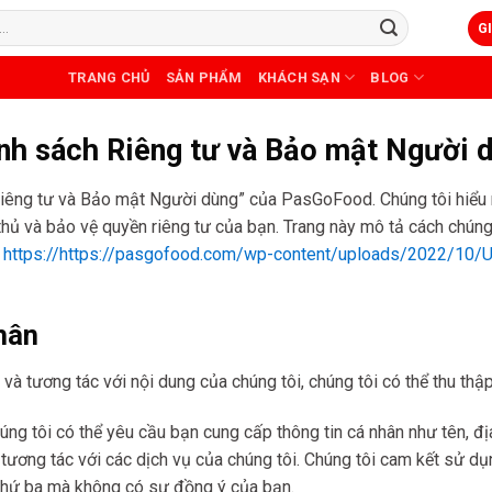
G
TRANG CHỦ
SẢN PHẨM
KHÁCH SẠN
BLOG
nh sách Riêng tư và Bảo mật Người 
iêng tư và Bảo mật Người dùng” của PasGoFood. Chúng tôi hiểu r
 thủ và bảo vệ quyền riêng tư của bạn. Trang này mô tả cách chúng
b
https://https://pasgofood.com/wp-content/uploads/2022/10/U
nhân
 tương tác với nội dung của chúng tôi, chúng tôi có thể thu thập 
ng tôi có thể yêu cầu bạn cung cấp thông tin cá nhân như tên, địa
 tương tác với các dịch vụ của chúng tôi. Chúng tôi cam kết sử d
 thứ ba mà không có sự đồng ý của bạn.